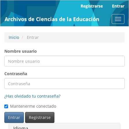
Navegación
Registrarse
Entrar
principal
Contenido
Archivos de Ciencias de la Educación
Toggl
principal
navig
Barra
lateral
Inicio
Entrar
Nombre usuario
Contraseña
¿Has olvidado tu contraseña?
Mantenerme conectado
Entrar
Registrarse
Idioma