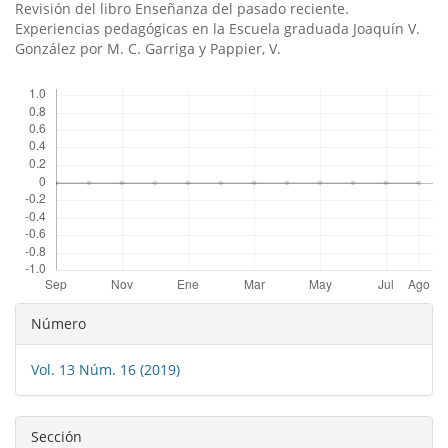
Revisión del libro Enseñanza del pasado reciente.
Experiencias pedagógicas en la Escuela graduada Joaquí­n V.
González por M. C. Garriga y Pappier, V.
Descargas
Detalles
Número
del
Vol. 13 Núm. 16 (2019)
artículo
Sección