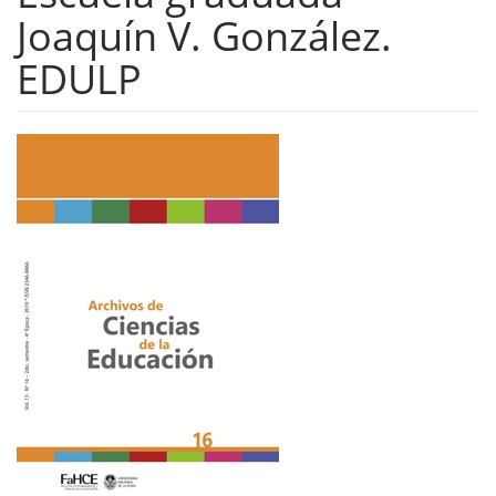
Joaquí­n V. González.
EDULP
Barra
lateral
del
artículo