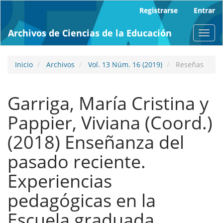
Navegación
Registrarse
Entrar
principal
Contenido
Archivos de Ciencias de la Educación
Toggl
principal
navig
Barra
lateral
Inicio
Archivos
Vol. 13 Núm. 16 (2019)
Reseñas
Garriga, Marí­a Cristina y
Pappier, Viviana (Coord.)
(2018) Enseñanza del
pasado reciente.
Experiencias
pedagógicas en la
Escuela graduada