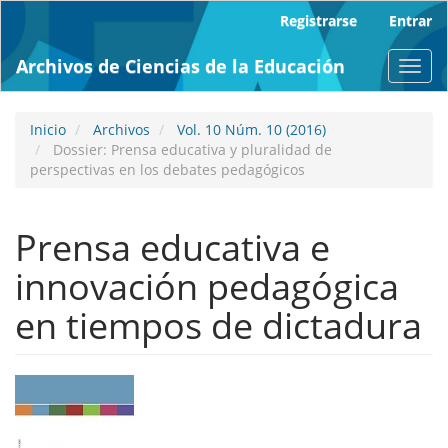
Navegación
Registrarse
Entrar
principal
Contenido
Archivos de Ciencias de la Educación
Toggl
principal
navig
Barra
lateral
Inicio
Archivos
Vol. 10 Núm. 10 (2016)
Dossier: Prensa educativa y pluralidad de
perspectivas en los debates pedagógicos
Prensa educativa e
innovación pedagógica
en tiempos de dictadura
Barra
lateral