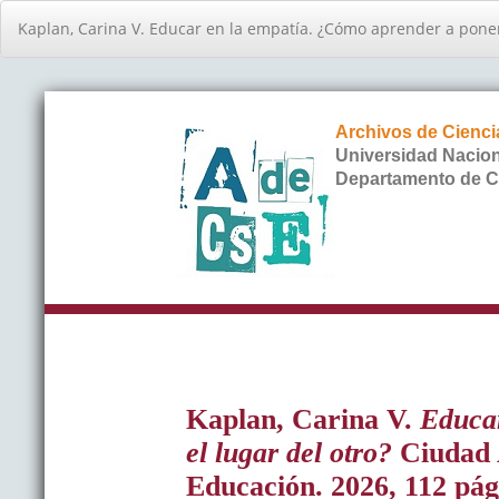
Volver
Kaplan, Carina V. Educar en la empatía. ¿Cómo aprender a poner
a
los
detalles
del
artículo