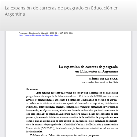
Volver
La expansión de carreras de posgrado en Educación en
a
Argentina
los
detalles
del
De
De
artículo
PD